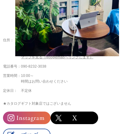
住所：
〒631-0004
奈良県奈良市登美ヶ丘３－１２－７
エレガンス登美ヶ丘３０１
マップを見る（googlemapへリンクします）
電話番号：
090-8232-3038
営業時間：
10:00～
時間はお問い合わせください
定休日：
不定休
★カタログギフト対象店ではございません
Instagram
Twitter