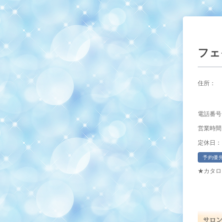
フェ
住所：
電話番号
営業時間
定休日：
予約優
★カタロ