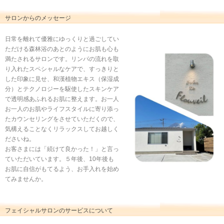
サロンからのメッセージ
日常を離れて優雅にゆっくりと過ごしてい
ただける森林浴のあとのようにお肌も心も
満たされるサロンです。リンパの流れを取
り入れたスペシャルなケアで、すっきりと
した印象に見せ、和漢植物エキス（保湿成
分）とテクノロジーを駆使したスキンケア
で透明感あふれるお肌に整えます。お一人
お一人のお肌やライフスタイルに寄り添っ
たカウンセリングをさせていただくので、
気構えることなくリラックスしてお越しく
ださいね。
お客さまには「続けて良かった！」と言っ
ていただいています。５年後、10年後も
お肌に自信がもてるよう、お手入れを始め
てみませんか。
フェイシャルサロンのサービスについて